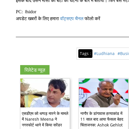
इसके बाद उसने मौसी की बेटी को घटना के बारे में बताया। फिर बस स्टै
PC: 8sidor
अपडेट खबरों के लिए हमारा
वॉट्सएप चैनल
फोलो करें
Tags :
#Ludhiana
#Busi
रिलेटेड न्यूज़
एसडीएम को थप्पड़ मारने के मामले
नागौर के डांगावास हत्याकांड में
में Naresh Meena ने
11 साल बाद आया फैसला बेहद
नगरफोर्ट थाने में किया सरेंडर
चिंताजनक: Ashok Gehlot