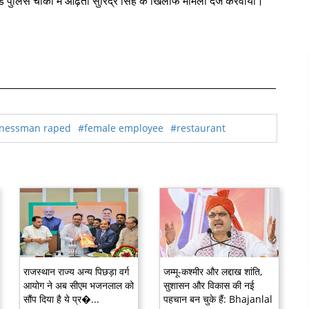
ंड पुलिस चौकी में आढ़ती सुरिंद्र सिंह के खिलाफ मामला दर्ज करवाया।
nessman raped
#female employee
#restaurant
राजस्थान राज्य अन्य पिछड़ा वर्ग
जम्मू-कश्मीर और लद्दाख शांति,
आयोग ने अब सीएम भजनलाल को
सुशासन और विकास की नई
सौंप दिया है ये प्र�...
पहचान बन चुके हैं: Bhajanlal