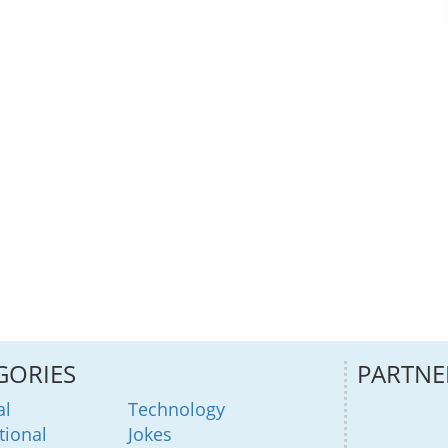
GORIES
PARTNE
al
Technology
tional
Jokes