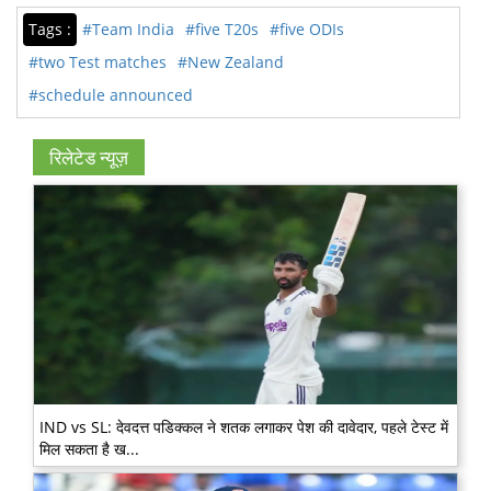
Tags :
#Team India
#five T20s
#five ODIs
#two Test matches
#New Zealand
#schedule announced
रिलेटेड न्यूज़
IND vs SL: देवदत्त पडिक्कल ने शतक लगाकर पेश की दावेदार, पहले टेस्ट में
मिल सकता है ख...