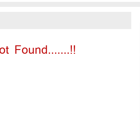
 Found.......!!