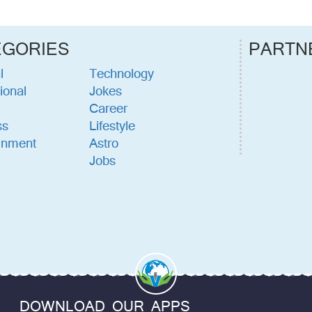
EGORIES
PARTN
l
Technology
ional
Jokes
Career
ss
Lifestyle
inment
Astro
Jobs
DOWNLOAD OUR APPS