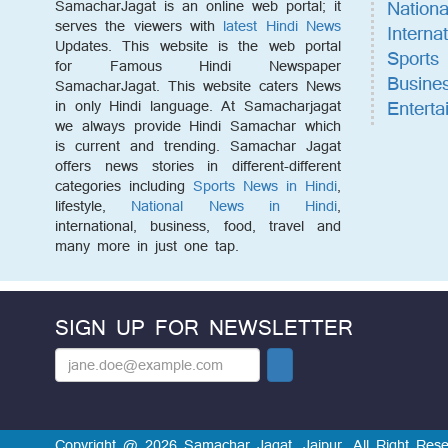
Nationa
SamacharJagat is an online web portal; it
serves the viewers with
latest Hindi News
Internat
Updates. This website is the web portal
Sports
for Famous Hindi Newspaper
Busine
SamacharJagat. This website caters News
Enterta
in only Hindi language. At Samacharjagat
we always provide Hindi Samachar which
is current and trending. Samachar Jagat
offers news stories in different-different
categories including
Sports News in Hindi
,
lifestyle,
National News in Hindi
,
international, business, food, travel and
many more in just one tap.
SIGN UP FOR NEWSLETTER
Copyright @ 2026 Samachar Jagat, Jaipur. All Right Rese