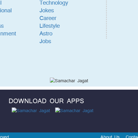
l
Technology
ional
Jokes
Career
ss
Lifestyle
inment
Astro
Jobs
DOWNLOAD OUR APPS
rved.
About Us
Conta