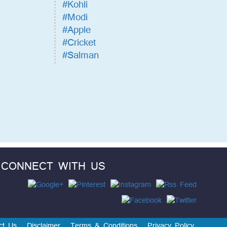
#Kohli
#Modi
#Apple
#Cricket
#Salman
CONNECT WITH US
ct Us
Disclaimer
Terms & Conditions
Privacy Policy