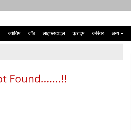
ट
ज्योतिष
जॉब
लाइफस्टाइल
क्राइम
करियर
अन्य
 Found.......!!