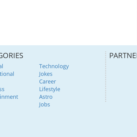
GORIES
PARTNE
al
Technology
tional
Jokes
Career
ss
Lifestyle
ainment
Astro
Jobs