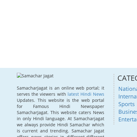
CATE
Nation
SamacharJagat is an online web portal; it
serves the viewers with
latest Hindi News
Interna
Updates. This website is the web portal
Sports
for Famous Hindi Newspaper
Busine
SamacharJagat. This website caters News
Entert
in only Hindi language. At Samacharjagat
we always provide Hindi Samachar which
is current and trending. Samachar Jagat
offers news stories in different-different