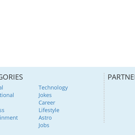
GORIES
PARTNE
al
Technology
tional
Jokes
Career
ss
Lifestyle
ainment
Astro
Jobs