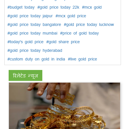
#budget today
#gold price today 22k
#mcx gold
#gold price today jaipur
#mcx gold price
#gold price today bangalore
#gold price today lucknow
#gold price today mumbai
#price of gold today
#today's gold price
#gold share price
#gold price today hyderabad
#custom duty on gold in india
#live gold price
रिलेटेड न्यूज़