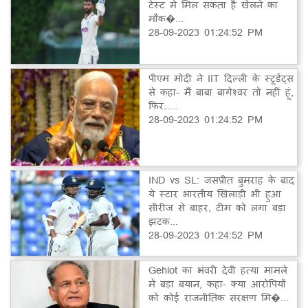
टेस्ट में मिल सकता है खेलने का
मौक�...
28-09-2023 01:24:52 PM
पीएम मोदी ने IIT दिल्ली के स्टूडेंट्स
से कहा- मैं बाबा बागेश्वर तो नहीं हूं,
फिर…...
28-09-2023 01:24:52 PM
IND vs SL: जसप्रीत बुमराह के बाद
ये स्टार भारतीय खिलाड़ी भी हुआ
सीरीज से बाहर, टीम को लगा बड़ा
झटक...
28-09-2023 01:24:52 PM
Gehlot का भंवरी देवी हत्या मामले
में बड़ा बयान, कहा- क्या आरोपियों
को कोई राजनीतिक संरक्षण मि�...