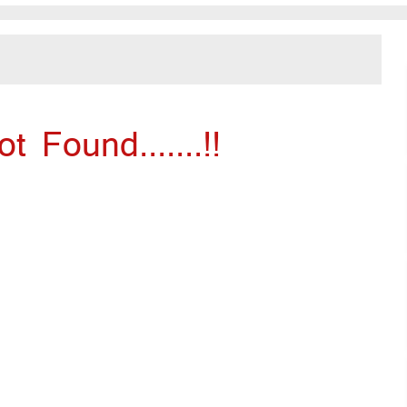
 Found.......!!