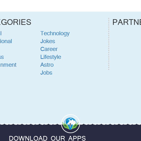
EGORIES
PARTN
l
Technology
ional
Jokes
Career
ss
Lifestyle
inment
Astro
Jobs
DOWNLOAD OUR APPS