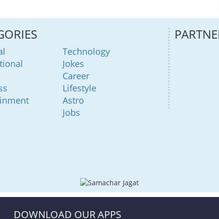
GORIES
PARTNE
al
Technology
tional
Jokes
Career
ss
Lifestyle
ainment
Astro
Jobs
DOWNLOAD OUR APPS