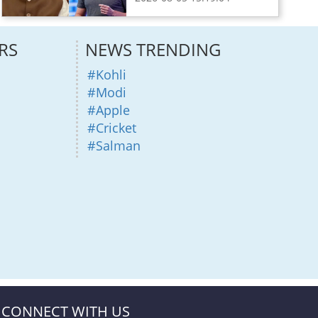
RS
NEWS TRENDING
#Kohli
#Modi
#Apple
#Cricket
#Salman
CONNECT WITH US