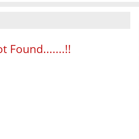
 Found.......!!