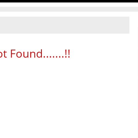
 Found.......!!