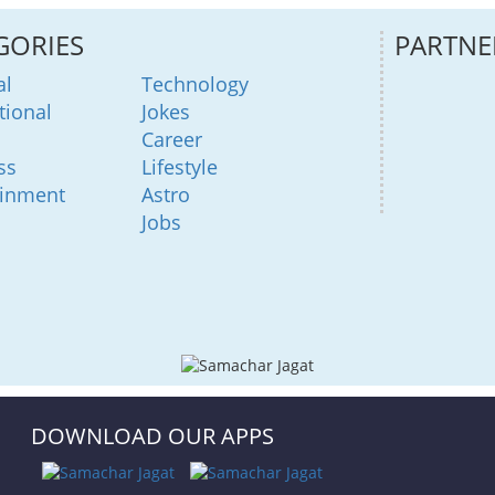
GORIES
PARTNE
al
Technology
tional
Jokes
Career
ss
Lifestyle
ainment
Astro
Jobs
DOWNLOAD OUR APPS