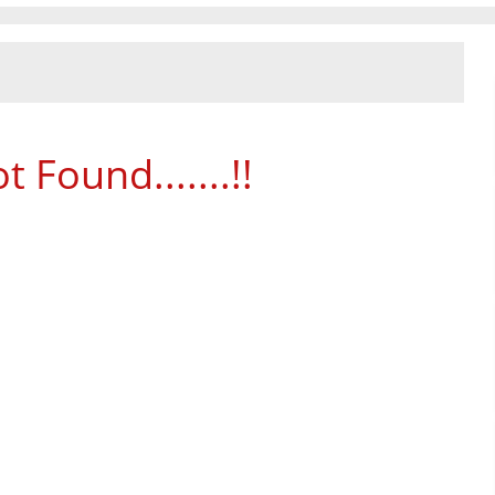
 Found.......!!