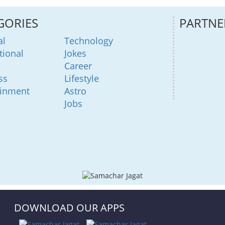
GORIES
PARTNE
al
Technology
tional
Jokes
Career
ss
Lifestyle
ainment
Astro
Jobs
DOWNLOAD OUR APPS