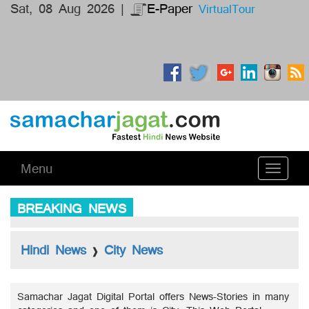
Sat, 08 Aug 2026 |
E-Paper
VirtualTour
Menu
Toggle
navigati
BREAKING NEWS
Hindi News
City News
❱
Samachar Jagat Digital Portal offers News-Stories in many