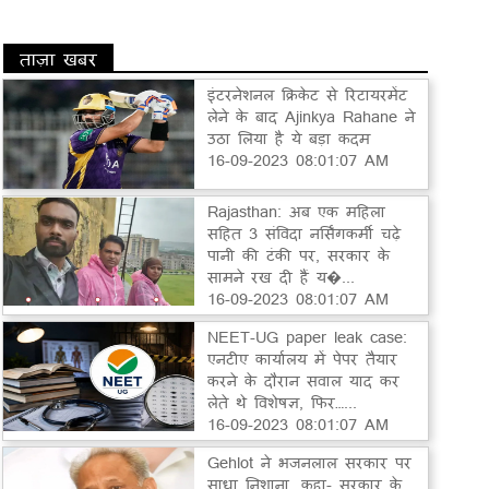
ताज़ा खबर
इंटरनेशनल क्रिकेट से रिटायरमेंट
लेने के बाद Ajinkya Rahane ने
उठा लिया है ये बड़ा कदम
16-09-2023 08:01:07 AM
Rajasthan: अब एक महिला
सहित 3 संविदा नर्सिंगकर्मी चढ़े
पानी की टंकी पर, सरकार के
सामने रख दी हैं य�...
16-09-2023 08:01:07 AM
NEET-UG paper leak case:
एनटीए कार्यालय में पेपर तैयार
करने के दौरान सवाल याद कर
लेते थे विशेषज्ञ, फिर…...
16-09-2023 08:01:07 AM
Gehlot ने भजनलाल सरकार पर
साधा निशाना, कहा- सरकार के