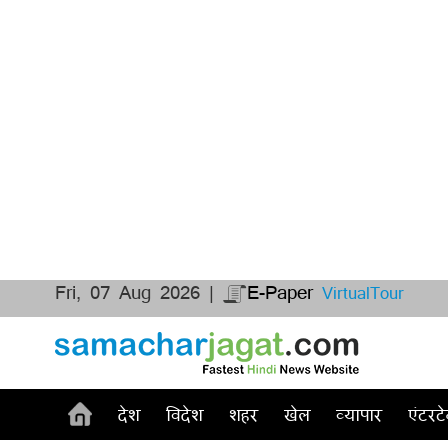
Fri, 07 Aug 2026 |
E-Paper
VirtualTour
देश
विदेश
शहर
खेल
व्यापार
एंटरटे