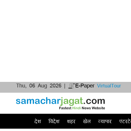
Thu, 06 Aug 2026 |
E-Paper
VirtualTour
देश
विदेश
शहर
खेल
व्यापार
एंटरटे