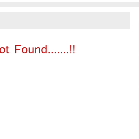
 Found.......!!