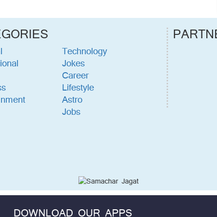
EGORIES
PARTN
l
Technology
ional
Jokes
Career
ss
Lifestyle
inment
Astro
Jobs
DOWNLOAD OUR APPS