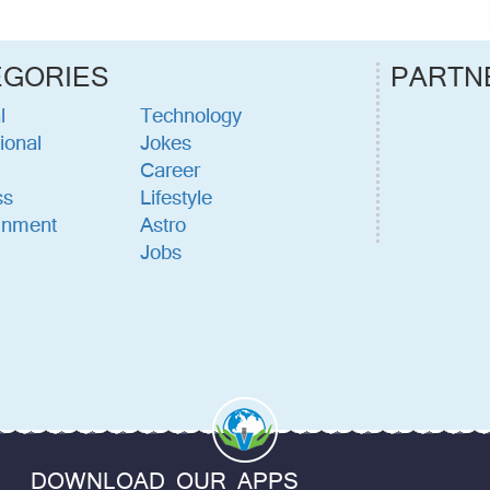
EGORIES
PARTN
l
Technology
ional
Jokes
Career
ss
Lifestyle
inment
Astro
Jobs
DOWNLOAD OUR APPS