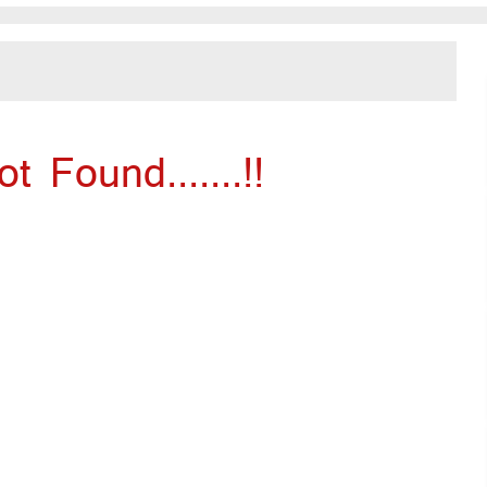
 Found.......!!