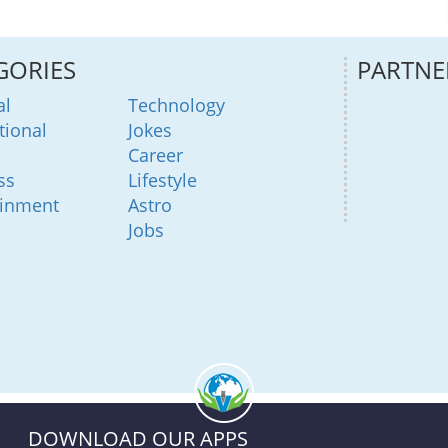
GORIES
PARTNE
al
Technology
tional
Jokes
Career
ss
Lifestyle
ainment
Astro
Jobs
DOWNLOAD OUR APPS