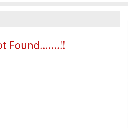
 Found.......!!