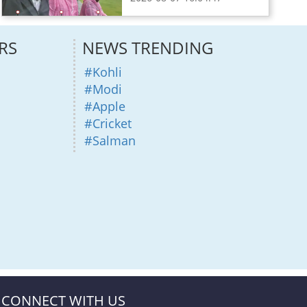
RS
NEWS TRENDING
#Kohli
#Modi
#Apple
#Cricket
#Salman
CONNECT WITH US