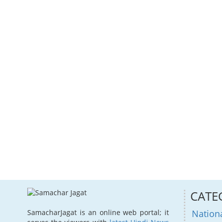
CATE
Nation
SamacharJagat is an online web portal; it