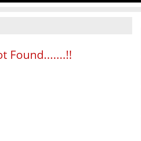
 Found.......!!