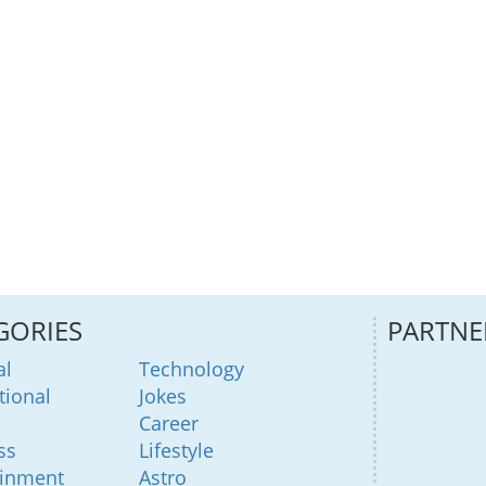
GORIES
PARTNE
al
Technology
tional
Jokes
Career
ss
Lifestyle
ainment
Astro