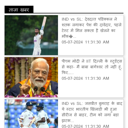
ताज़ा खबर
IND vs SL: देवदत्त पडिक्कल ने
शतक लगाकर पेश की दावेदार, पहले
टेस्ट में मिल सकता है खेलने का
मौक�...
05-07-2024 11:31:30 AM
पीएम मोदी ने IIT दिल्ली के स्टूडेंट्स
से कहा- मैं बाबा बागेश्वर तो नहीं हूं,
फिर…...
05-07-2024 11:31:30 AM
IND vs SL: जसप्रीत बुमराह के बाद
ये स्टार भारतीय खिलाड़ी भी हुआ
सीरीज से बाहर, टीम को लगा बड़ा
झटक...
05-07-2024 11:31:30 AM