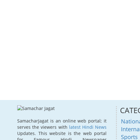
CATE
Nation
SamacharJagat is an online web portal; it
serves the viewers with
latest Hindi News
Interna
Updates. This website is the web portal
Sports
for Famous Hindi Newspaper