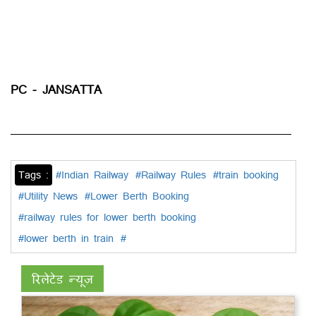
PC - JANSATTA
Tags :
#Indian Railway
#Railway Rules
#train booking
#Utility News
#Lower Berth Booking
#railway rules for lower berth booking
#lower berth in train
#
रिलेटेड न्यूज़