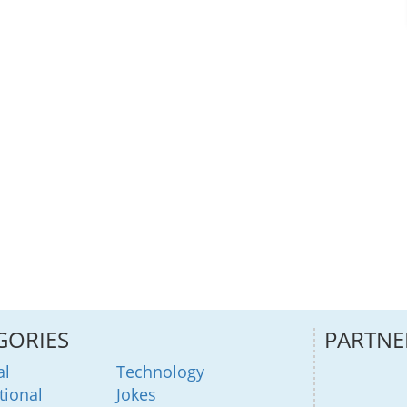
GORIES
PARTNE
al
Technology
tional
Jokes