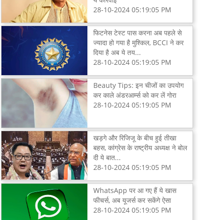
28-10-2024 05:19:05 PM
फिटनेस टेस्ट पास करना अब पहले से
ज्यादा हो गया है मुश्किल, BCCI ने कर
दिया है अब ये तय...
28-10-2024 05:19:05 PM
Beauty Tips: इन चीजों का उपयोग
कर काले अंडरआर्म्स को कर लें गोरा
28-10-2024 05:19:05 PM
खड़गे और रिजिजू के बीच हुई तीखा
बहस, कांग्रेस के राष्ट्रीय अध्यक्ष ने बोल
दी ये बात...
28-10-2024 05:19:05 PM
WhatsApp पर आ गए हैं ये खास
फीचर्स, अब यूजर्स कर सकेंगे ऐसा
28-10-2024 05:19:05 PM