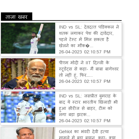
ताज़ा खबर
IND vs SL: देवदत्त पडिक्कल ने
शतक लगाकर पेश की दावेदार,
पहले टेस्ट में मिल सकता है
खेलने का मौक�...
26-04-2023 02:10:57 PM
पीएम मोदी ने IIT दिल्ली के
स्टूडेंट्स से कहा- मैं बाबा बागेश्वर
तो नहीं हूं, फिर…...
26-04-2023 02:10:57 PM
IND vs SL: जसप्रीत बुमराह के
बाद ये स्टार भारतीय खिलाड़ी भी
हुआ सीरीज से बाहर, टीम को
लगा बड़ा झटक...
26-04-2023 02:10:57 PM
Gehlot का भंवरी देवी हत्या
मामले में बड़ा बयान, कहा- क्या