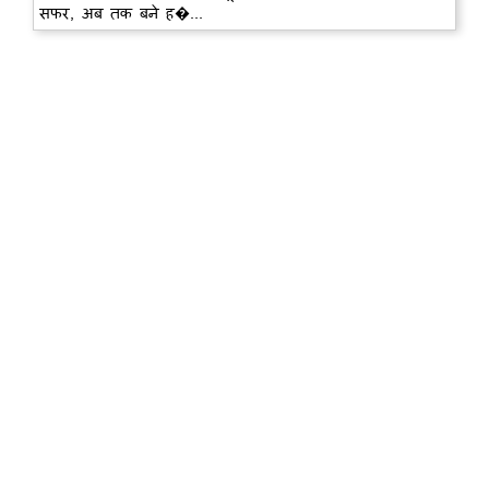
सफर, अब तक बने ह�...