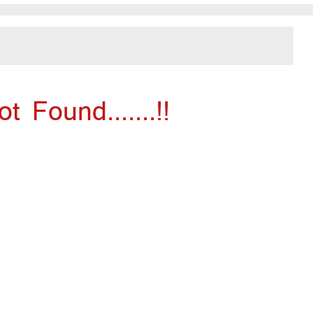
 Found.......!!