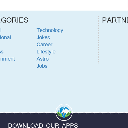
EGORIES
PARTN
l
Technology
ional
Jokes
Career
ss
Lifestyle
inment
Astro
Jobs
DOWNLOAD OUR APPS