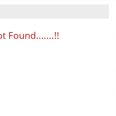
 Found.......!!