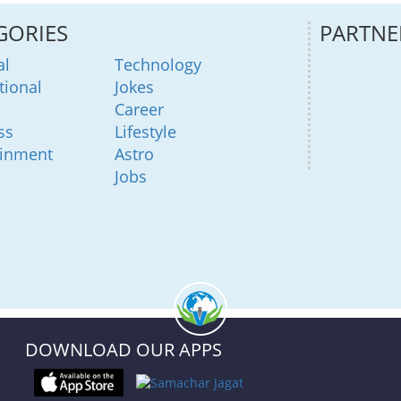
GORIES
PARTNE
al
Technology
tional
Jokes
Career
ss
Lifestyle
ainment
Astro
Jobs
DOWNLOAD OUR APPS