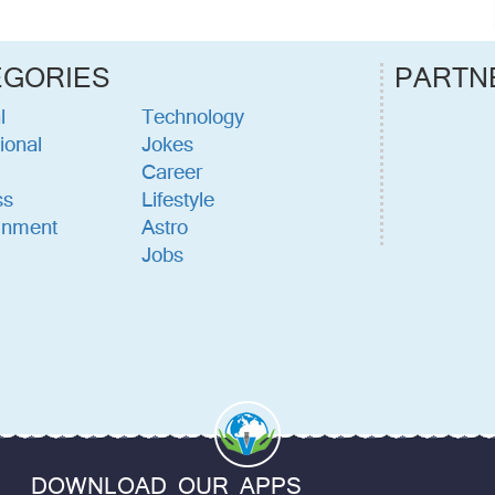
EGORIES
PARTN
l
Technology
ional
Jokes
Career
ss
Lifestyle
inment
Astro
Jobs
DOWNLOAD OUR APPS