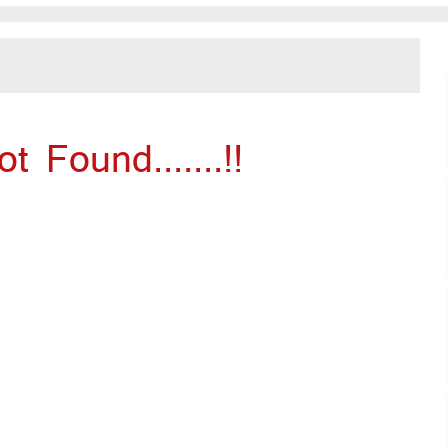
 Found.......!!