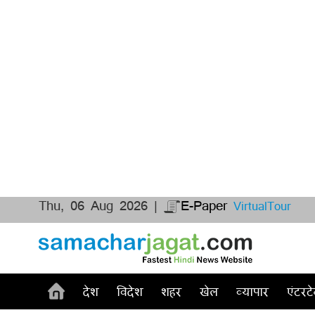
Thu, 06 Aug 2026 |
E-Paper
VirtualTour
देश
विदेश
शहर
खेल
व्यापार
एंटरटे