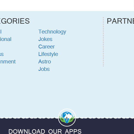
EGORIES
PARTN
l
Technology
ional
Jokes
Career
ss
Lifestyle
inment
Astro
Jobs
DOWNLOAD OUR APPS