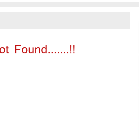
 Found.......!!