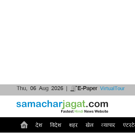
Thu, 06 Aug 2026 |
E-Paper
VirtualTour
देश
विदेश
शहर
खेल
व्यापार
एंटरटे