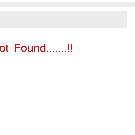
 Found.......!!