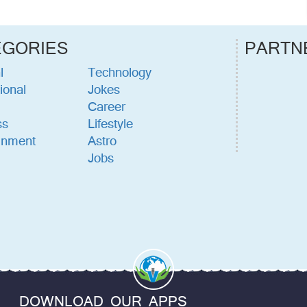
EGORIES
PARTN
l
Technology
ional
Jokes
Career
ss
Lifestyle
inment
Astro
Jobs
DOWNLOAD OUR APPS