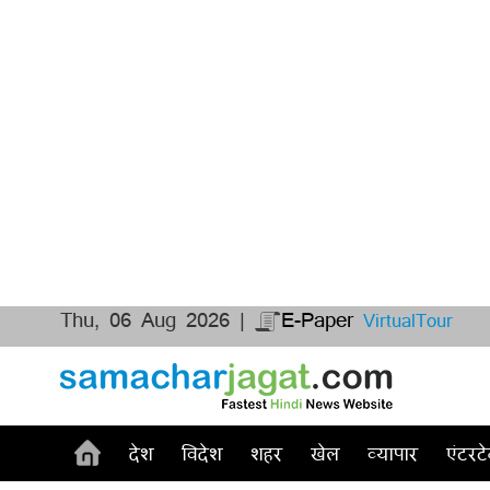
Thu, 06 Aug 2026 |
E-Paper
VirtualTour
देश
विदेश
शहर
खेल
व्यापार
एंटरटे