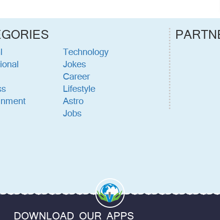
EGORIES
PARTN
l
Technology
ional
Jokes
Career
ss
Lifestyle
inment
Astro
Jobs
DOWNLOAD OUR APPS