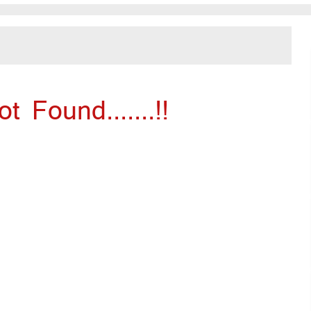
 Found.......!!