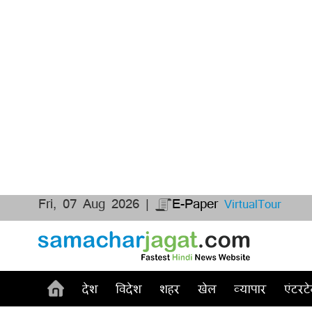
Fri, 07 Aug 2026 |
E-Paper
VirtualTour
देश
विदेश
शहर
खेल
व्यापार
एंटरटे