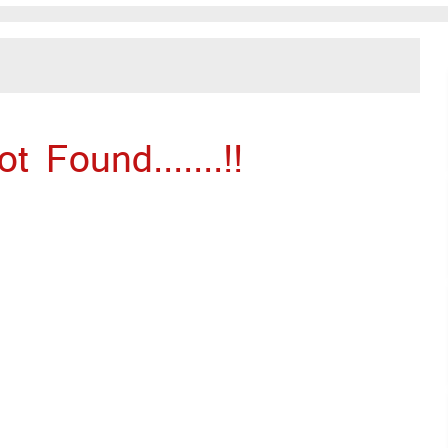
 Found.......!!