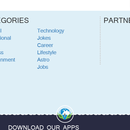
EGORIES
PARTN
l
Technology
ional
Jokes
Career
ss
Lifestyle
inment
Astro
Jobs
DOWNLOAD OUR APPS