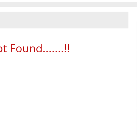
 Found.......!!