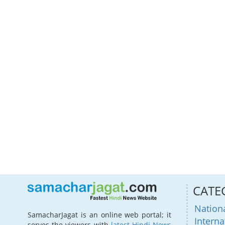
CATE
Nation
SamacharJagat is an online web portal; it
Interna
serves the viewers with
latest Hindi News