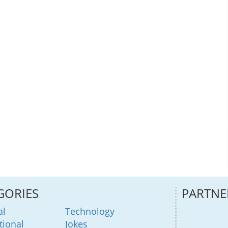
GORIES
PARTNE
al
Technology
tional
Jokes