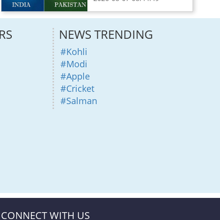
RS
NEWS TRENDING
#Kohli
#Modi
#Apple
#Cricket
#Salman
CONNECT WITH US