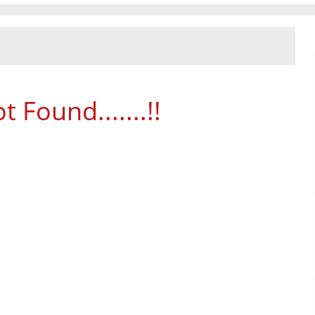
 Found.......!!