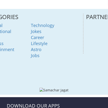
GORIES
PARTNE
al
Technology
tional
Jokes
Career
ss
Lifestyle
ainment
Astro
Jobs
DOWNLOAD OUR APPS