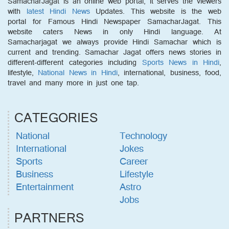
SamacharJagat is an online web portal; it serves the viewers
with
latest Hindi News
Updates. This website is the web
portal for Famous Hindi Newspaper SamacharJagat. This
website caters News in only Hindi language. At
Samacharjagat we always provide Hindi Samachar which is
current and trending. Samachar Jagat offers news stories in
different-different categories including
Sports News in Hindi
,
lifestyle,
National News in Hindi
, international, business, food,
travel and many more in just one tap.
CATEGORIES
National
Technology
International
Jokes
Sports
Career
Business
Lifestyle
Entertainment
Astro
Jobs
PARTNERS