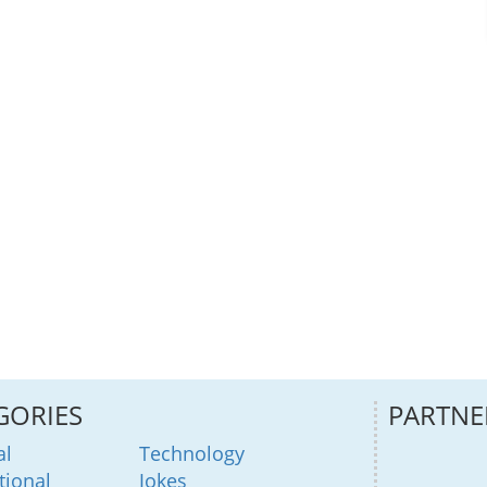
GORIES
PARTNE
al
Technology
tional
Jokes