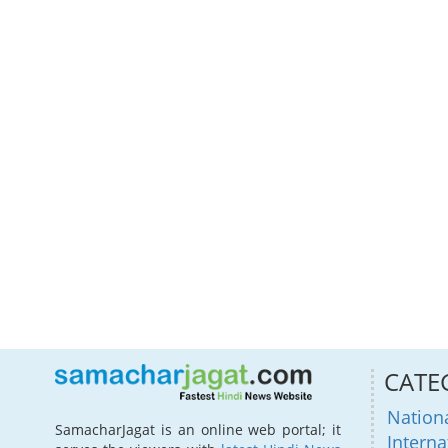
CATE
Nation
SamacharJagat is an online web portal; it
Interna