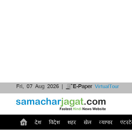
Fri, 07 Aug 2026 |
E-Paper
VirtualTour
देश
विदेश
शहर
खेल
व्यापार
एंटरटे