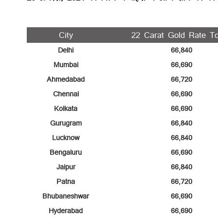
City
22 Carat Gold Rate T
Delhi
66,840
Mumbai
66,690
Ahmedabad
66,720
Chennai
66,690
Kolkata
66,690
Gurugram
66,840
Lucknow
66,840
Bengaluru
66,690
Jaipur
66,840
Patna
66,720
Bhubaneshwar
66,690
Hyderabad
66,690