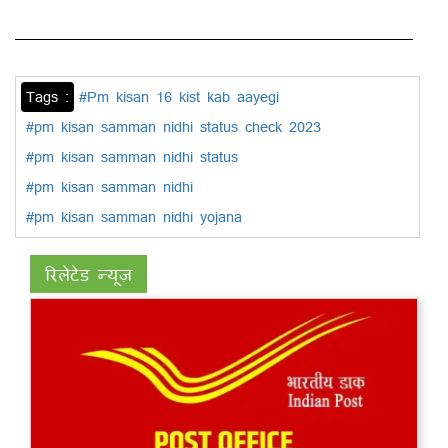
Tags :
#Pm kisan 16 kist kab aayegi
#pm kisan samman nidhi status check 2023
#pm kisan samman nidhi status
#pm kisan samman nidhi
#pm kisan samman nidhi yojana
रिलेटेड न्यूज़