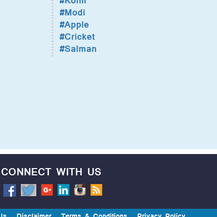
#Kohli
#Modi
#Apple
#Cricket
#Salman
CONNECT WITH US
Us
Disclaimer
Terms & Conditions
Privacy Policy