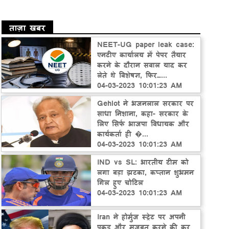
ताज़ा खबर
NEET-UG paper leak case:
एनटीए कार्यालय में पेपर तैयार
करने के दौरान सवाल याद कर
लेते थे विशेषज्ञ, फिर…...
04-03-2023 10:01:23 AM
Gehlot ने भजनलाल सरकार पर
साधा निशाना, कहा- सरकार के
लिए सिर्फ भाजपा विधायक और
कार्यकर्ता ही �...
04-03-2023 10:01:23 AM
IND vs SL: भारतीय टीम को
लगा बड़ा झटका, कप्तान शुभमन
गिल हुए चोटिल
04-03-2023 10:01:23 AM
Iran ने होर्मुज स्ट्रेट पर अपनी
पकड़ और मजबूत करने की कर