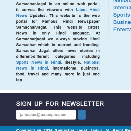
Nation
SamacharJagat is an online web portal;
Interna
it serves the viewers with
latest Hindi
Sports
News
Updates. This website is the web
Busine
portal for Famous Hindi Newspaper
SamacharJagat. This website caters
Entert
News in only Hindi language. At
Samacharjagat we always provide Hindi
Samachar which is current and trending.
Samachar Jagat offers news stories in
different-different categories including
Sports News in Hindi
, lifestyle,
National
News in Hindi
, international, business,
food, travel and many more in just one
tap.
SIGN UP FOR NEWSLETTER
Copyright @ 2026 Samachar Jagat, Jaipur. All Right Re