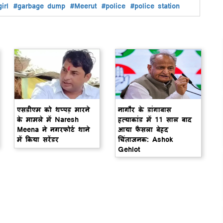
irl
#garbage dump
#Meerut
#police
#police station
एसडीएम को थप्पड़ मारने
नागौर के डांगावास
के मामले में Naresh
हत्याकांड में 11 साल बाद
Meena ने नगरफोर्ट थाने
आया फैसला बेहद
में किया सरेंडर
चिंताजनक: Ashok
Gehlot