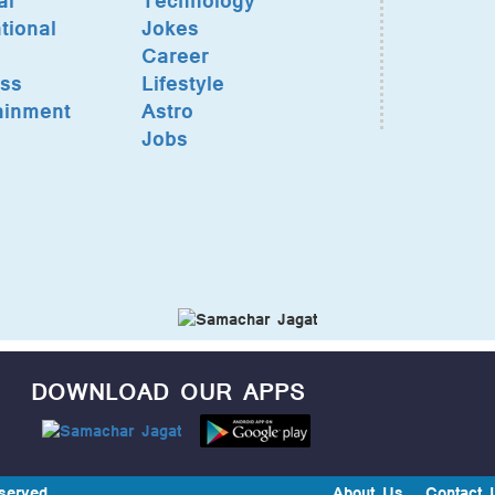
al
Technology
tional
Jokes
Career
ss
Lifestyle
ainment
Astro
Jobs
DOWNLOAD OUR APPS
served.
About Us
Contact 