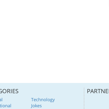
GORIES
PARTNE
al
Technology
tional
Jokes