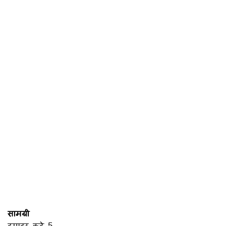
सामग्री
टमाटर कटे 5