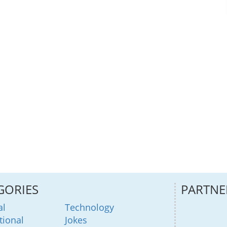
GORIES
PARTNE
al
Technology
tional
Jokes