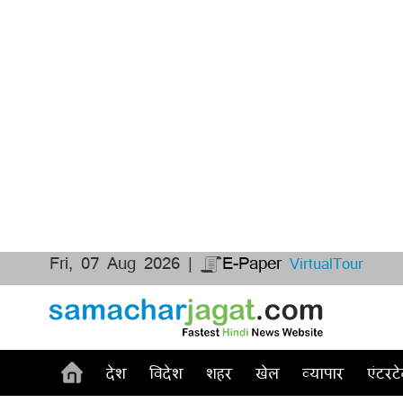
Fri, 07 Aug 2026 |
E-Paper
VirtualTour
देश
विदेश
शहर
खेल
व्यापार
एंटरटे