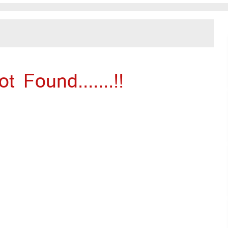
 Found.......!!