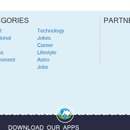
EGORIES
PARTN
l
Technology
ional
Jokes
Career
ss
Lifestyle
inment
Astro
Jobs
DOWNLOAD OUR APPS