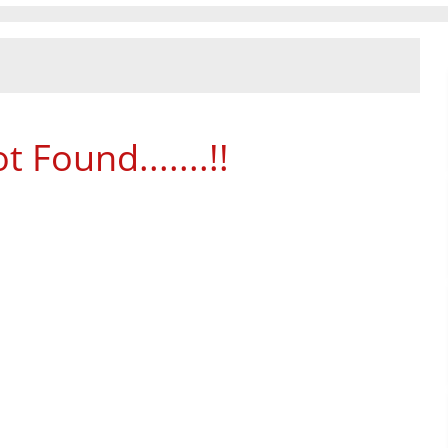
 Found.......!!