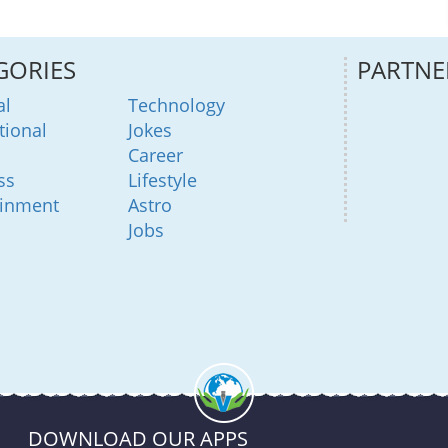
GORIES
PARTNE
al
Technology
tional
Jokes
Career
ss
Lifestyle
ainment
Astro
Jobs
DOWNLOAD OUR APPS