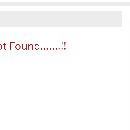
 Found.......!!