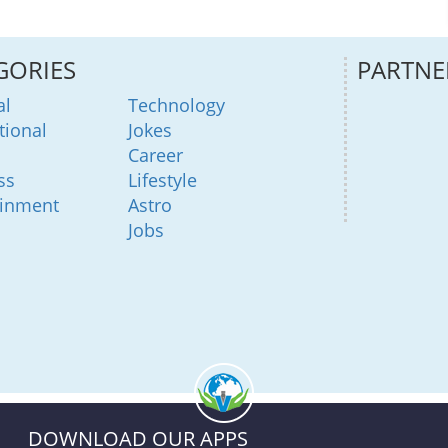
GORIES
PARTNE
al
Technology
tional
Jokes
Career
ss
Lifestyle
ainment
Astro
Jobs
DOWNLOAD OUR APPS