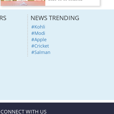
RS
NEWS TRENDING
#Kohli
#Modi
#Apple
#Cricket
#Salman
CONNECT WITH US