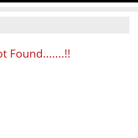
 Found.......!!