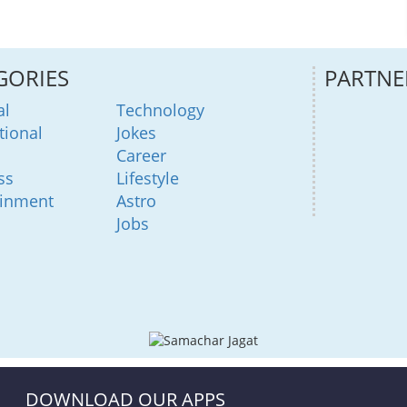
GORIES
PARTNE
al
Technology
tional
Jokes
Career
ss
Lifestyle
ainment
Astro
Jobs
DOWNLOAD OUR APPS