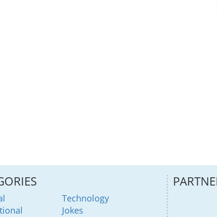
GORIES
PARTNE
al
Technology
tional
Jokes