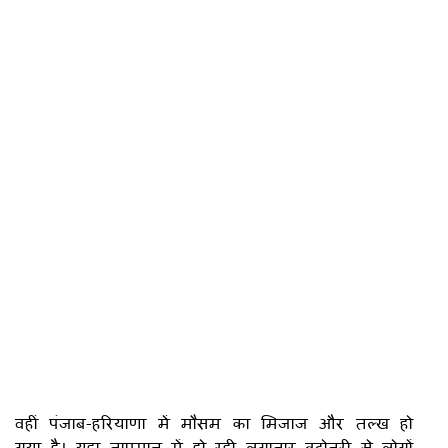
वहीं पंजाब-हरियाणा में मौसम का मिजाज और तल्ख हो
गया है। यहा तापमान में हो रही लगातार बढ़ोतरी से लोगों