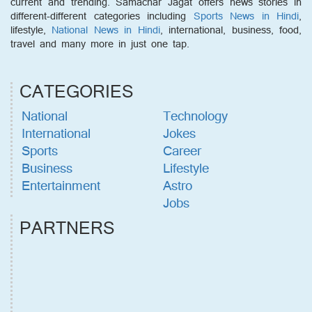
current and trending. Samachar Jagat offers news stories in
different-different categories including
Sports News in Hindi
,
lifestyle,
National News in Hindi
, international, business, food,
travel and many more in just one tap.
CATEGORIES
National
Technology
International
Jokes
Sports
Career
Business
Lifestyle
Entertainment
Astro
Jobs
PARTNERS