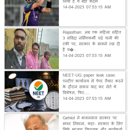
लिया है ये बड़ा कदम
14-04-2023 07:53:15 AM
Rajasthan: अब एक महिला सहित
3 संविदा नर्सिंगकर्मी चढ़े पानी की
टंकी पर, सरकार के सामने रख दी
हैं य�...
14-04-2023 07:53:15 AM
NEET-UG paper leak case:
एनटीए कार्यालय में पेपर तैयार करने
के दौरान सवाल याद कर लेते थे
विशेषज्ञ, फिर…...
14-04-2023 07:53:15 AM
Gehlot ने भजनलाल सरकार पर
साधा निशाना, कहा- सरकार के लिए
सिर्फ भाजपा विधायक और कार्यकर्ता