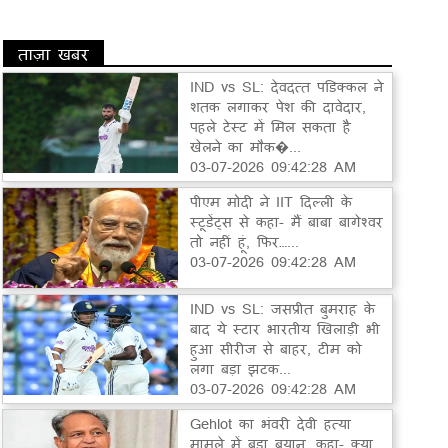
ताज़ा खबर
IND vs SL: देवदत्त पडिक्कल ने
शतक लगाकर पेश की दावेदार,
पहले टेस्ट में मिल सकता है
खेलने का मौक�...
03-07-2026 09:42:28 AM
पीएम मोदी ने IIT दिल्ली के
स्टूडेंट्स से कहा- मैं बाबा बागेश्वर
तो नहीं हूं, फिर…...
03-07-2026 09:42:28 AM
IND vs SL: जसप्रीत बुमराह के
बाद ये स्टार भारतीय खिलाड़ी भी
हुआ सीरीज से बाहर, टीम को
लगा बड़ा झटक...
03-07-2026 09:42:28 AM
Gehlot का भंवरी देवी हत्या
मामले में बड़ा बयान, कहा- क्या